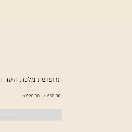
תחפושת מלכת היער ה
מחיר
מחיר
 ‏650.00 ‏₪ 
רגיל
מבצע
אזל מהמלאי